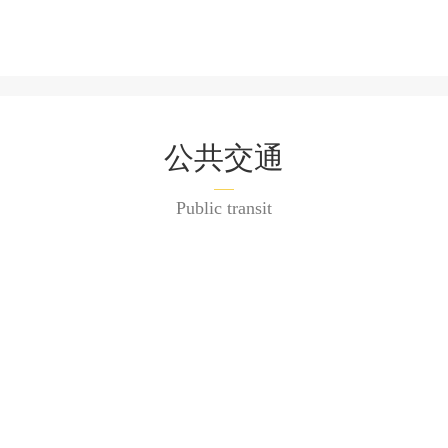
公共交通
Public transit