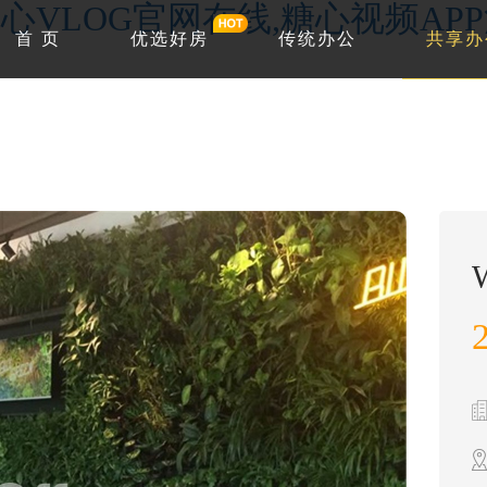
心VLOG官网在线,糖心视频AP
首 页
优选好房
传统办公
共享办