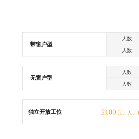
人数
带窗户型
人数
人数
无窗户型
人数
2100
独立开放工位
元／人／