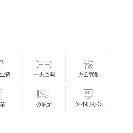
业费
中央空调
办公宽带
箱
微波炉
24小时办公