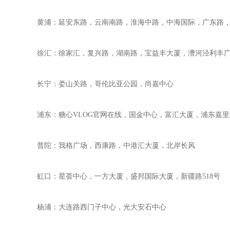
黄浦：延安东路，云南南路，淮海中路，中海国际，广东路
徐汇：徐家汇，复兴路，湖南路，宝益丰大厦，漕河泾利丰
长宁：娄山关路，哥伦比亚公园，尚嘉中心
浦东：糖心VLOG官网在线，国金中心，富汇大厦，浦东
普陀：我格广场，西康路，中港汇大厦，北岸长风
虹口：星荟中心，一方大厦，盛邦国际大厦，新疆路518号
杨浦：大连路西门子中心，光大安石中心