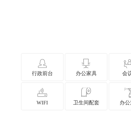
行政前台
办公家具
会
WIFI
卫生间配套
办公