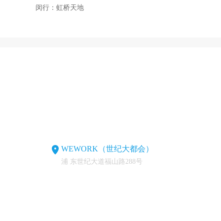
闵行：虹桥天地
WEWORK（世纪大都会）
浦 东世纪大道福山路288号