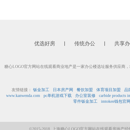
优选好房
传统办公
共享办
丨
丨
糖心LOGO官方网站在线观看商业地产是一家办公楼选址服务供应商
友情链接：
钣金加工
日本房产网
餐饮加盟
体育项目加盟
品
www.kanwenda.com
pc单机游戏下载
办公室装修
carbide products i
零件钣金加工
imtoken钱包官
©2015-2018 上海糖心LOGO官方网站在线观看房