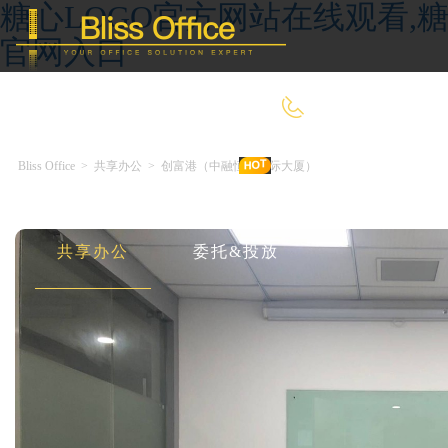
糖心LOGO官方网站在线观看,糖
官网入口
400-8090-660
Bliss Office
>
共享办公
>
创富港（中融恒瑞国际大厦）
首 页
优选好房
传统办公
共享办公
委托&投放