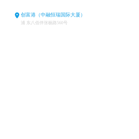
创富港（中融恒瑞国际大厦）
浦 东八佰伴张杨路560号