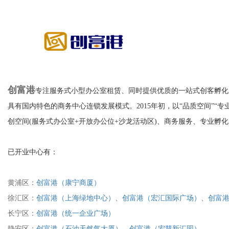
创富港
专注服务式小型办公室租赁、同时提供优质的一站式创客孵化服务
具有国内特色的商务中心连锁发展模式。2015年初，以“品质空间”“专
创空间(服务式办公室+开放办公位+沙龙活动区)、商务服务、专业孵化
已开业中心有：
黄浦区：
创富港（康宁商厦）
徐汇区：
创富港（上海绿地中心）
、
创富港（宏汇国际广场）
、
创富
长宁区：
创富港（统一企业广场）
静安区：
创富港（石油天然气大厦）
、
创富港（宏慧新汇园）