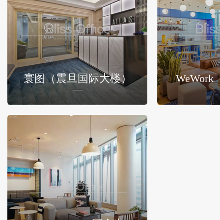
寰图（震旦国际大楼）
WeWor