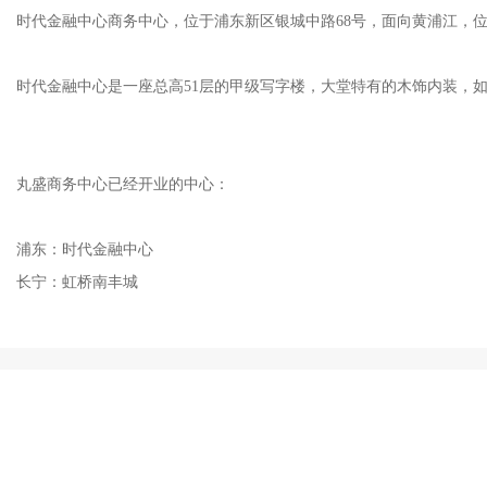
时代金融中心商务中心，位于浦东新区银城中路68号，面向黄浦江，位置优
时代金融中心是一座总高51层的甲级写字楼，大堂特有的木饰内装，如绿
丸盛商务中心已经开业的中心：
浦东：时代金融中心
长宁：虹桥南丰城