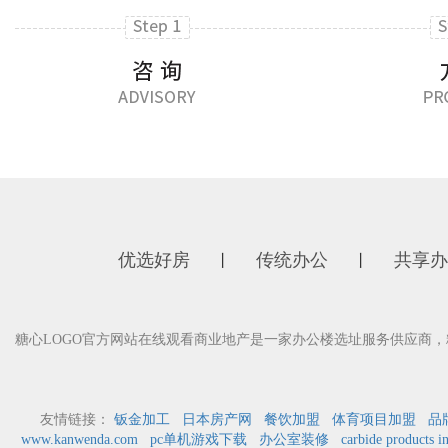
优选好房
传统办公
共享办
丨
丨
糖心LOGO官方网站在线观看商业地产是一家办公楼选址服务供应商，
友情链接：
钣金加工
日本房产网
餐饮加盟
体育项目加盟
品
www.kanwenda.com
pc单机游戏下载
办公室装修
carbide products i