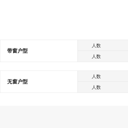
人数
带窗户型
人数
人数
无窗户型
人数