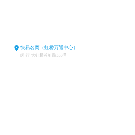
快易名商（虹桥万通中心）
闵 行 大虹桥苏虹路333号