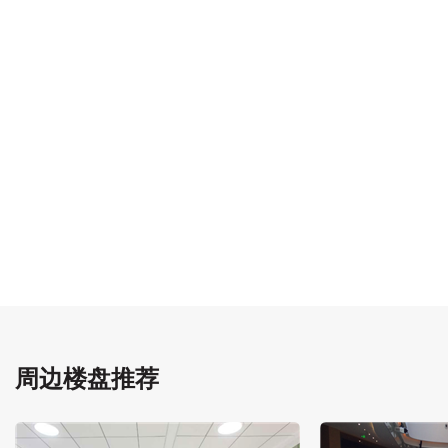
周边楼盘推荐