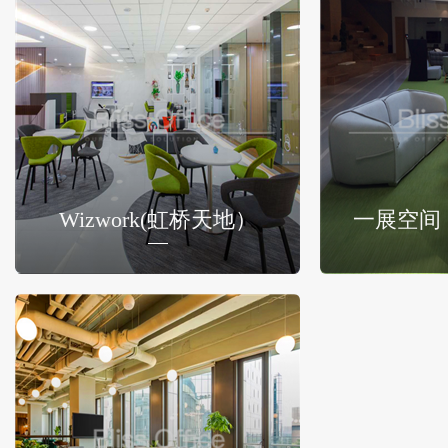
Wizwork(虹桥天地）
一展空间