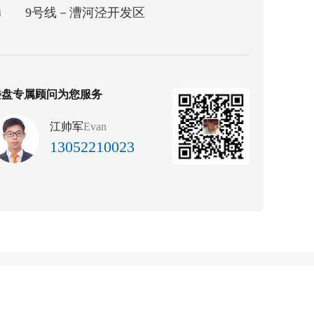
9号线－漕河泾开发区
楼盘专属顾问为您服务
江帅军
Evan
13052210023