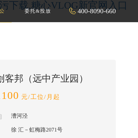
P污下载,糖心VLOG新官网入口
400-8090-660
公
委托&投放
创客邦（远中产业园）
1100
元/工位/月起
漕河泾
徐 汇－虹梅路2071号