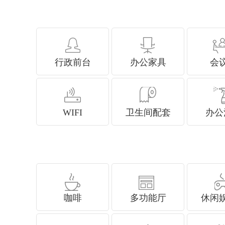
行政前台
办公家具
会
WIFI
卫生间配套
办公
咖啡
多功能厅
休闲