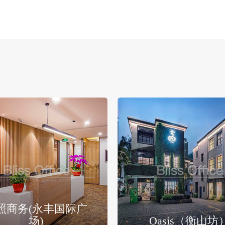
照商务(永丰国际广
场)
Oasis（衡山坊