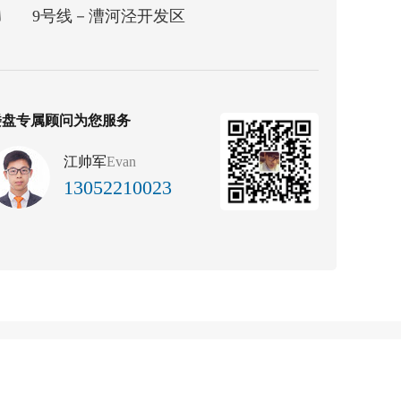
9号线－漕河泾开发区
楼盘专属顾问为您服务
江帅军
Evan
13052210023