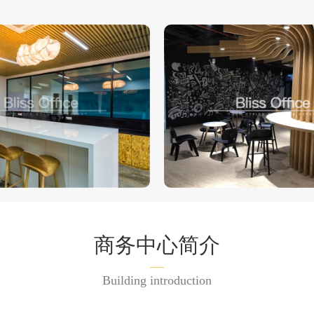
商务中心简介
Building introduction