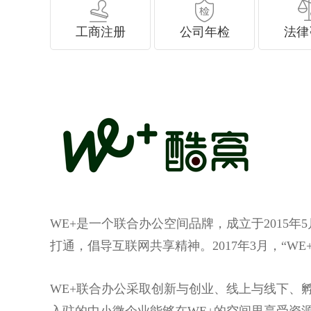
工商注册
公司年检
法律
WE+是一个联合办公空间品牌，成立于2015年5月
打通，倡导互联网共享精神。2017年3月
WE+联合办公采取创新与创业、线上与线下