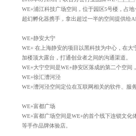
WE+浦江科技广场空间，位于园区5号楼，占地一整
超幻孵化器携手，拿出超过一半的空间提供给AR/V
WE+静安大宁
WE+ 在上海静安的项目以黑科技为中心，在大宁
加楼顶大露台，打通创业者之间的沟通渠道。
WE+大宁空间是WE+静安区落成的第二个空间，也
WE+徐汇漕河泾
WE+漕河泾空间定位在互联网相关的软件、服务
WE+富都广场
WE+富都广场空间是WE+的首个线下连锁文化体验空间
等手作品牌体验店。