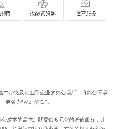
招聘
投融资资源
运营服务
打造适合中小微及创业型企业的办公场所，将办公环境
，更名为“WE+酷窝”。
办公成本的需求。既提供多元化的增值服务，让