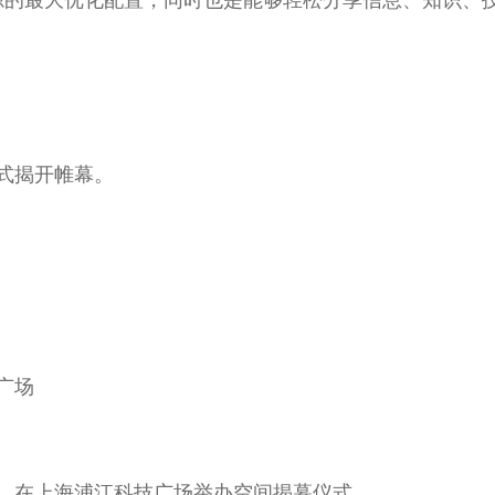
化配置，同时也是能够轻松分享信息、知识、技能
揭开帷幕。
广场
，在上海浦江科技广场举办空间揭幕仪式。