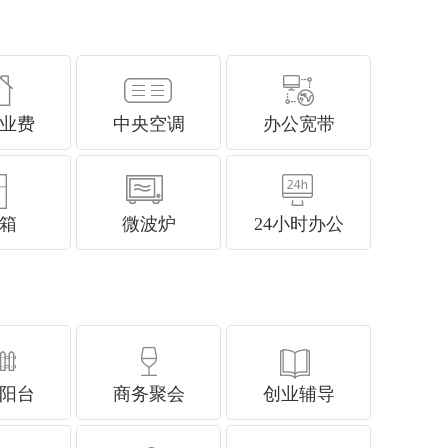
业费
中央空调
办公宽带
箱
微波炉
24小时办公
阳台
商务聚会
创业辅导