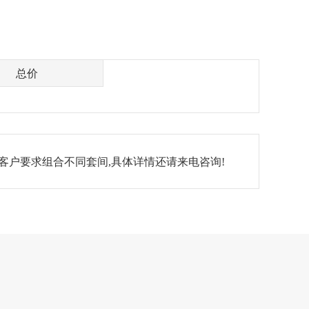
总价
客户要求组合不同套间,具体详情还请来电咨询!