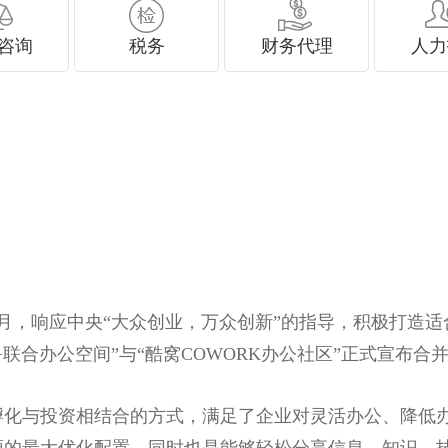
咨询
税务
财务代理
人力
，响应中央“大众创业，万众创新”的指导，积极
，“WE+联合办公空间”与“酷窝COWORK办公社区”正式宣布合并
、孵化与投资相结合的方式，满足了企业对灵活办公、降低