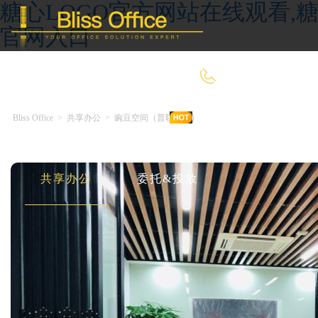
糖心LOGO官方网站在线观看,糖
官网入口
400-8090-660
Bliss Office
>
共享办公
>
豌豆空间（普联大厦）
首 页
优选好房
传统办公
共享办公
委托&投放