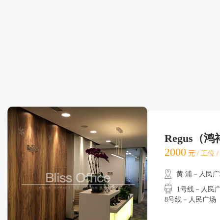
Regus（
2000
元 / 工位 
黄 浦－人民
1号线－人民广场
8号线－人民广场