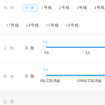
地 铁
不 限
1号线
2号线
3号线
4号线
17号线
14号线
15号线
18号线
0人
人 数
不 限
0
人
3
人
￥0
价 格
不 限
0
元/工位/月起
1250
元/工位/月起
已 选