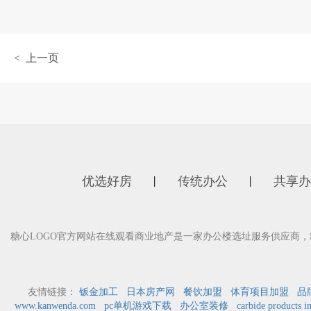
< 上一页
优选好房
传统办公
共享办
丨
丨
糖心LOGO官方网站在线观看商业地产是一家办公楼选址服务供应商，
友情链接：
钣金加工
日本房产网
餐饮加盟
体育项目加盟
品
www.kanwenda.com
pc单机游戏下载
办公室装修
carbide products i