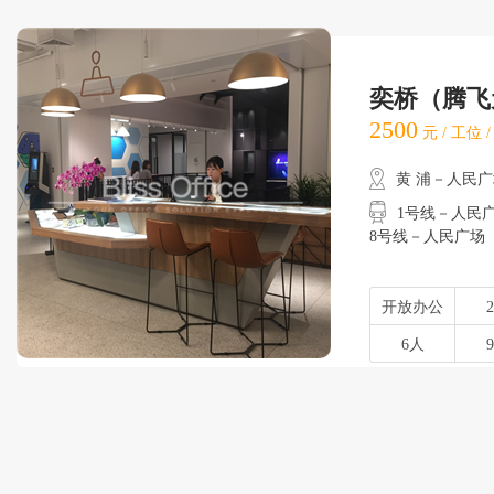
奕桥（腾飞
2500
元 / 工位 
黄 浦－人民
1号线－人民广场
8号线－人民广场
开放办公
6人