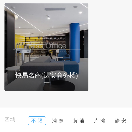
快易名商(达安商务楼)
区域
不 限
浦 东
黄 浦
卢 湾
静 安