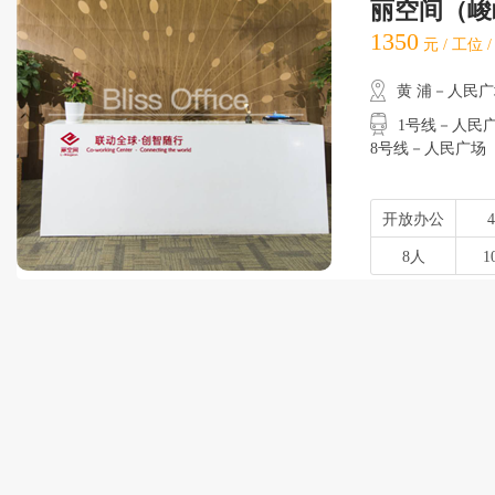
丽空间（峻
1350
元 / 工位 
黄 浦－人民
1号线－人民广场
8号线－人民广场
开放办公
8人
1