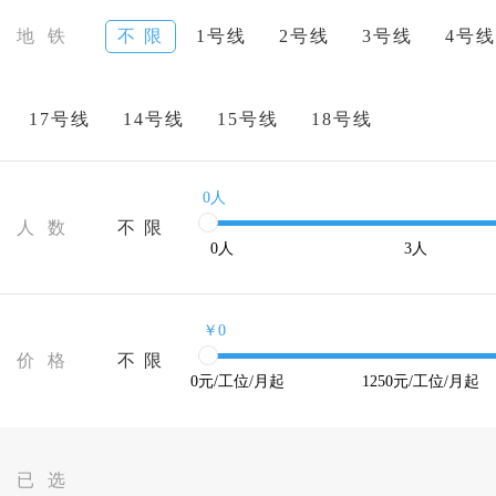
地 铁
不 限
1号线
2号线
3号线
4号线
17号线
14号线
15号线
18号线
0人
人 数
不 限
0
人
3
人
￥0
价 格
不 限
0
元/工位/月起
1250
元/工位/月起
已 选