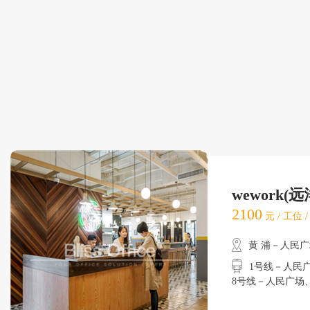
wework(
2100
元 / 工位 
黄 浦－人民
1号线－人民广场
8号线－人民广场