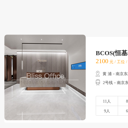
BCOS(恒
2100
元 / 工位 
黄 浦－南京
2号线－南京东
11人
9人