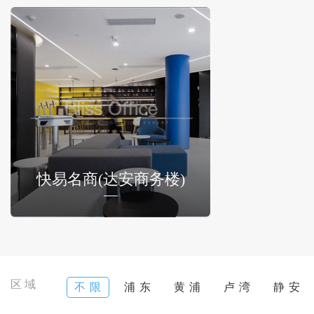
快易名商(达安商务楼)
区域
不 限
浦 东
黄 浦
卢 湾
静 安