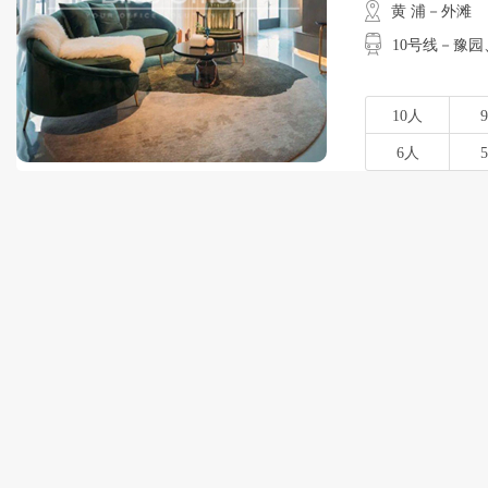
黄 浦－外滩
10号线－豫园
10人
6人