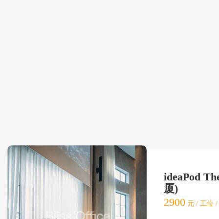
ideaPod T
厦)
2900
元 / 工位 