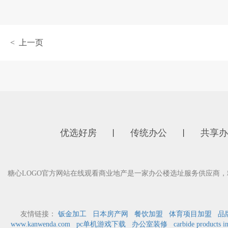
< 上一页
优选好房
传统办公
共享办
丨
丨
糖心LOGO官方网站在线观看商业地产是一家办公楼选址服务供应商，糖
友情链接：
钣金加工
日本房产网
餐饮加盟
体育项目加盟
品
www.kanwenda.com
pc单机游戏下载
办公室装修
carbide products i