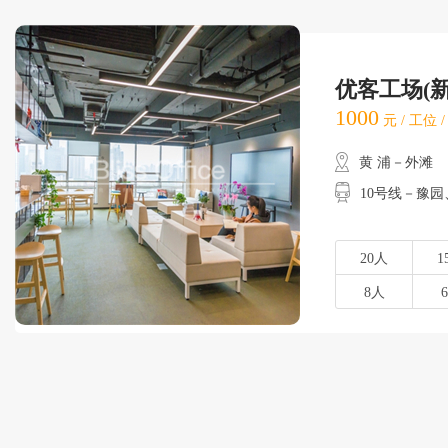
优客工场(
1000
元 / 工位 
黄 浦－外滩
10号线－豫园
20人
1
8人