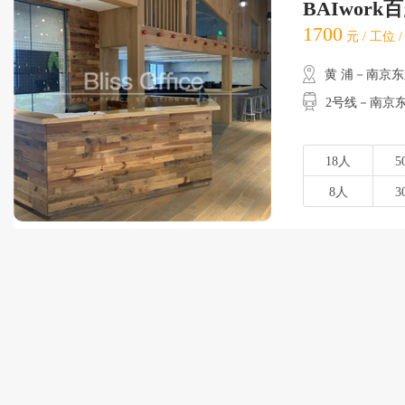
BAIwork
1700
元 / 工位 
黄 浦－南京
2号线－南京东路
18人
5
8人
3