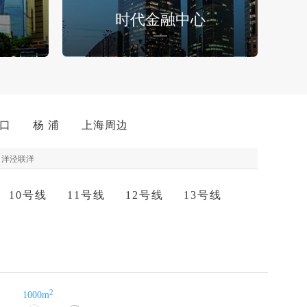
时代金融中心
 口
杨 浦
上海周边
洋泾联洋
10号线
11号线
12号线
13号线
2
1000m