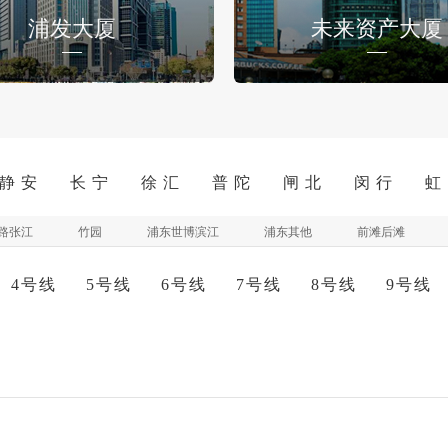
浦发大厦
未来资产大厦
静 安
长 宁
徐 汇
普 陀
闸 北
闵 行
虹
路张江
竹园
浦东世博滨江
浦东其他
前滩后滩
4号线
5号线
6号线
7号线
8号线
9号线