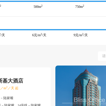
2
2
2
500
m
750
m
2
2
2
/天
6
元/m
/天
9
元/m
/天
斯基大酒店
2
／m
／天 起
东－陆家嘴
－陆家嘴、14号线－陆家嘴