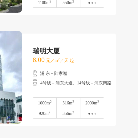
2
2
1100m
550m
瑞明大厦
8.00
2
元／m
／天 起
浦 东－陆家嘴
4号线－浦东大道、14号线－浦东南路
2
2
2
1000m
316m
2000m
2
2
920m
356m