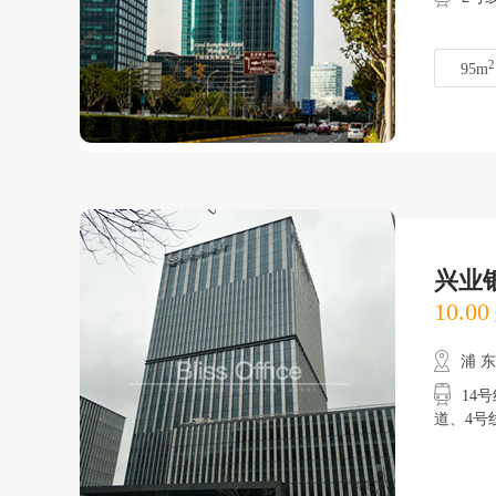
2
95m
兴业
10.00
浦 
14号
道