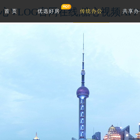
心VLOG官网在线,糖心视频AP
首 页
优选好房
传统办公
共享办