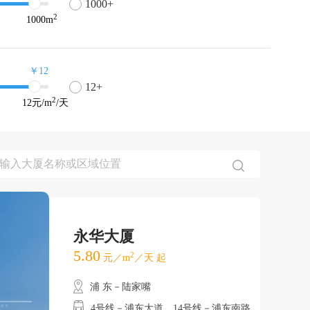
1000+
2
1000
m
￥12
12+
2
12
元/m
/天
永华大厦
5.80
2
元／m
／天 起
浦 东－陆家嘴
4号线－浦东大道、14号线－浦东南路