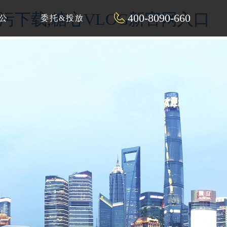
P污下载,糖心VLOG新官网入口
400-8090-660
公
委托&投放