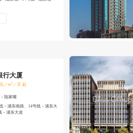
银行大厦
2
元／m
／天 起
东－陆家嘴
线－浦东南路、14号线－浦东大
、4号线－浦东大道