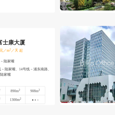
富士康大厦
2
元／m
／天 起
东－陆家嘴
－陆家嘴、14号线－浦东南路、
－陆家嘴
2
2
2
890m
908m
2
2
1300m