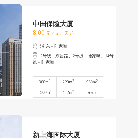
中国保险大厦
8.00
2
元／m
／天 起
浦 东－陆家嘴
2号线－东昌路、2号线－陆家嘴、14号
线－陆家嘴
2
2
2
300m
229m
930m
2
2
1500m
412m
新上海国际大厦