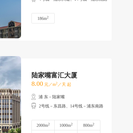
2
186m
陆家嘴富汇大厦
8.00
2
元／m
／天 起
浦 东－陆家嘴
2号线－东昌路、14号线－浦东南路
2
2
2
2000m
1000m
800m