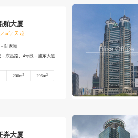
船舶大厦
2
／m
／天 起
东－陆家嘴
线－东昌路、4号线－浦东大道
2
2
2
200m
296m
证券大厦