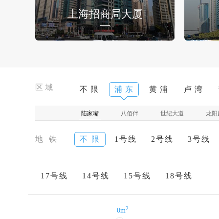
上海招商局大厦
区域
不 限
浦 东
黄 浦
卢 湾
陆家嘴
八佰伴
世纪大道
龙阳
地 铁
不 限
1号线
2号线
3号线
17号线
14号线
15号线
18号线
2
0m