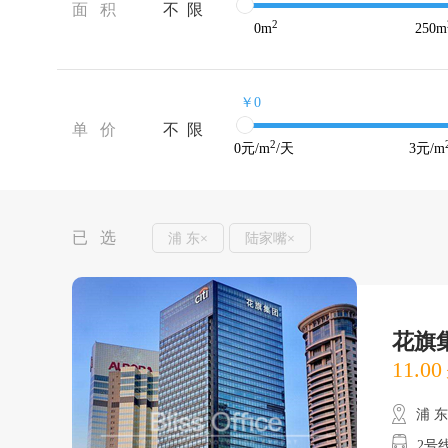
面 积
不 限
2
0
m
250
m
￥0
单 价
不 限
2
0
元/m
/天
3
元/m
已 选
浦 东×
陆家嘴×
花旗
11.00
浦 
2号