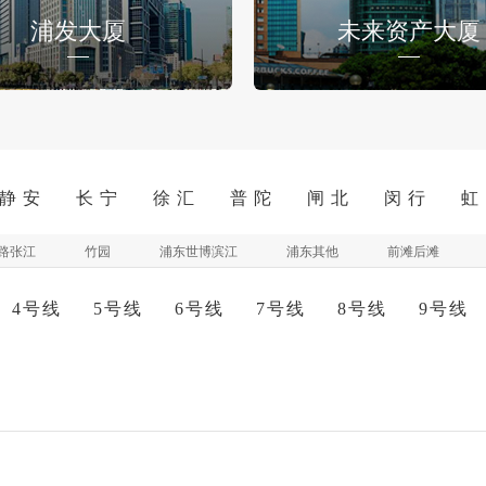
浦发大厦
未来资产大厦
静 安
长 宁
徐 汇
普 陀
闸 北
闵 行
虹
路张江
竹园
浦东世博滨江
浦东其他
前滩后滩
4号线
5号线
6号线
7号线
8号线
9号线