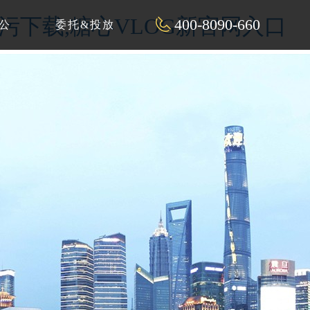
P污下载,糖心VLOG新官网入口
400-8090-660
公
委托&投放