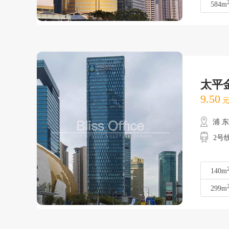
584m
太平
9.50
元
浦 
2号线
140m
299m