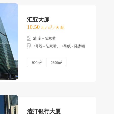
汇亚大厦
10.50
2
元／m
／天 起
浦 东－陆家嘴
2号线－陆家嘴、14号线－陆家嘴
2
2
900m
2390m
渣打银行大厦