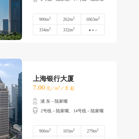
2
2
2
900m
262m
1063m
2
2
334m
332m
上海银行大厦
7.00
2
元／m
／天 起
浦 东－陆家嘴
2号线－陆家嘴、14号线－陆家嘴
2
2
2
906m
103m
279m