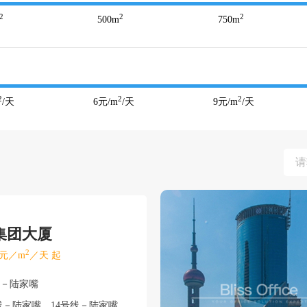
2
2
2
500
m
750
m
2
2
2
/天
6
元/m
/天
9
元/m
/天
集团大厦
2
元／m
／天 起
东－陆家嘴
线－陆家嘴、14号线－陆家嘴