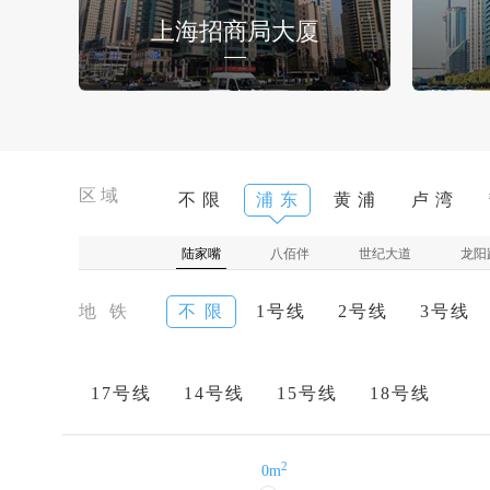
上海招商局大厦
区域
不 限
浦 东
黄 浦
卢 湾
陆家嘴
八佰伴
世纪大道
龙阳
地 铁
不 限
1号线
2号线
3号线
17号线
14号线
15号线
18号线
2
0m