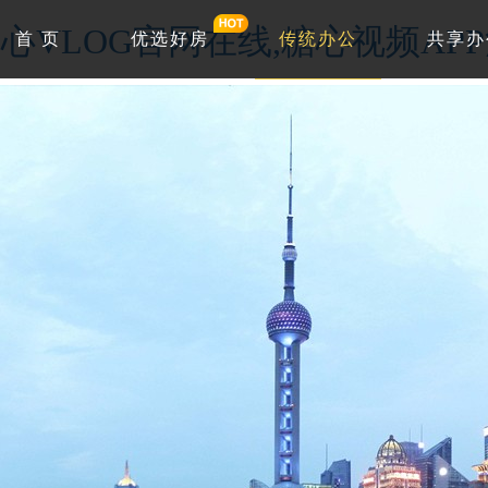
心VLOG官网在线,糖心视频AP
首 页
优选好房
传统办公
共享办