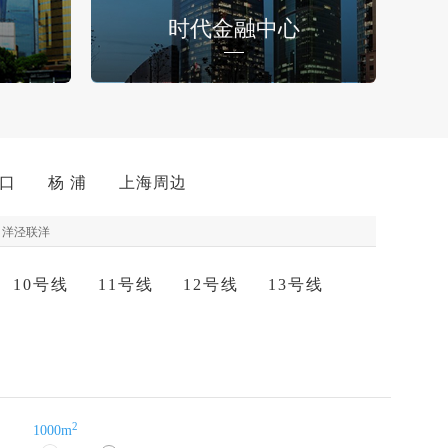
时代金融中心
 口
杨 浦
上海周边
洋泾联洋
10号线
11号线
12号线
13号线
2
1000m