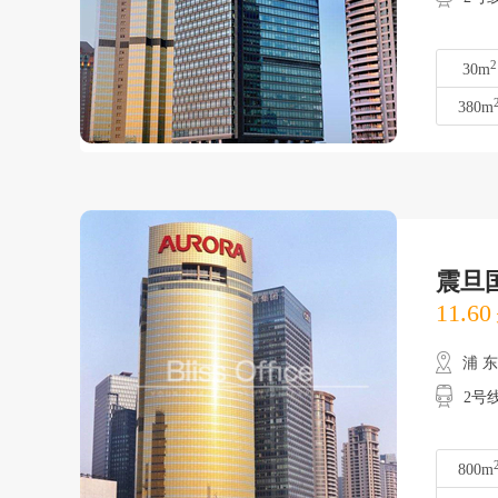
2
30m
380m
震旦
11.60
浦 
2号
800m