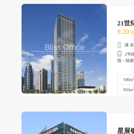
21
9.20
元
浦 
2号线
线－陆家
500m
950m
星展