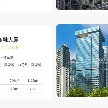
2
金融大厦
2
／m
／天 起
东－陆家嘴
－陆家嘴、14号线－陆家嘴
2
2
2
740m
1125m
2
2
62m