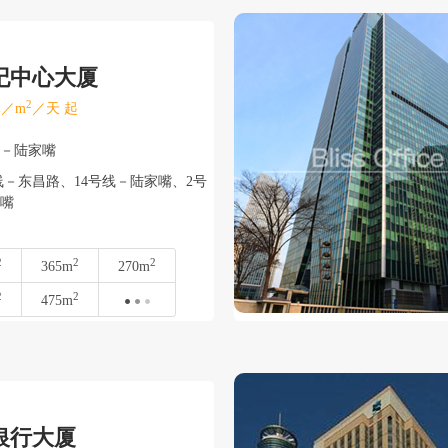
世纪中心大厦
2
／m
／天 起
东－陆家嘴
－东昌路、14号线－陆家嘴、2号
嘴
2
2
2
365m
270m
2
2
475m
银行大厦