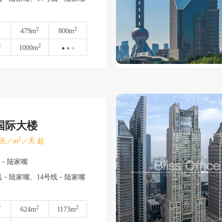
2
2
479m
800m
2
2
1000m
国际大楼
2
元／m
／天 起
东－陆家嘴
线－陆家嘴、14号线－陆家嘴
2
2
2
624m
1173m