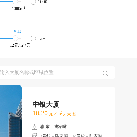
1000+
2
1000
m
￥12
12+
2
12
元/m
/天
中银大厦
10.20
2
元／m
／天 起
浦 东－陆家嘴
2号线－陆家嘴、14号线－陆家嘴