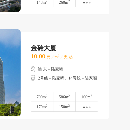
2
2
148m
260m
金砖大厦
10.00
2
元／m
／天 起
浦 东－陆家嘴
2号线－陆家嘴、14号线－陆家嘴
2
2
2
700m
586m
160m
2
2
170m
150m