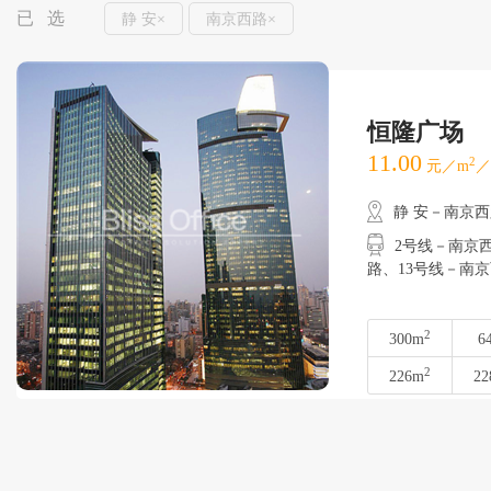
已 选
静 安×
南京西路×
恒隆广场
11.00
2
元／m
／
静 安－南京
2号线－南京西路
路、13号线－南
2
300m
6
2
226m
22