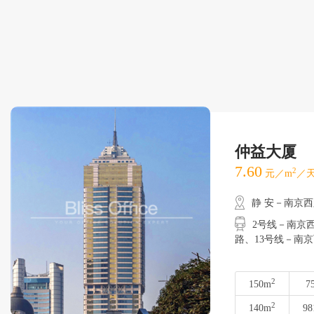
仲益大厦
7.60
2
元／m
／天
静 安－南京
2号线－南京西路
路、13号线－南
2
150m
7
2
140m
98