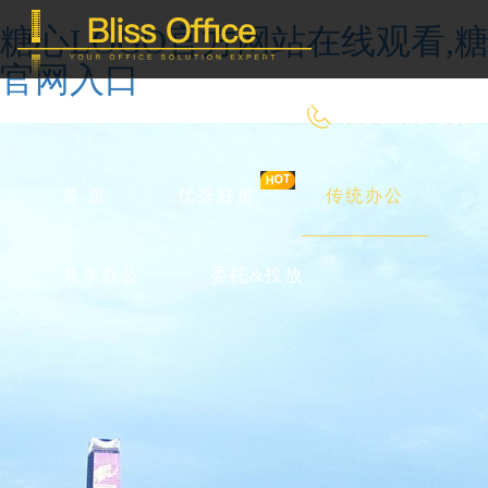
糖心LOGO官方网站在线观看,糖
官网入口
400-8090-660
首 页
优选好房
传统办公
共享办公
委托&投放