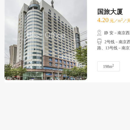
国旅大厦
4.20
2
元／m
／天
静 安－南京
2号线－南京西路
路、13号线－
2
198m