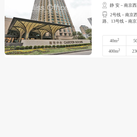
静 安－南京
2号线－南京西
路、13号线－
2
40m
5
2
400m
23