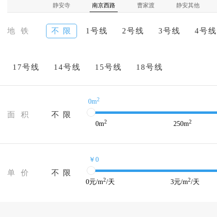
静安寺
南京西路
曹家渡
静安其他
地 铁
不 限
1号线
2号线
3号线
4号线
17号线
14号线
15号线
18号线
2
0m
面 积
不 限
2
2
0
m
250
m
￥0
单 价
不 限
2
2
0
元/m
/天
3
元/m
/天