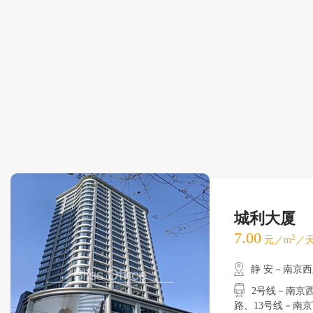
城利大厦
7.00
2
元／m
／天
静 安－南京
2号线－南京西路
路、13号线－南