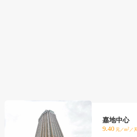
嘉地中心
9.40
2
元／m
／天