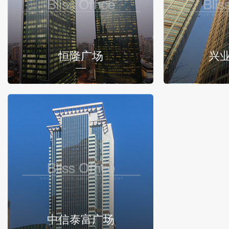
恒隆广场
兴
中信泰富广场