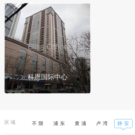
科恩国际中心
区域
不 限
浦 东
黄 浦
卢 湾
静 安