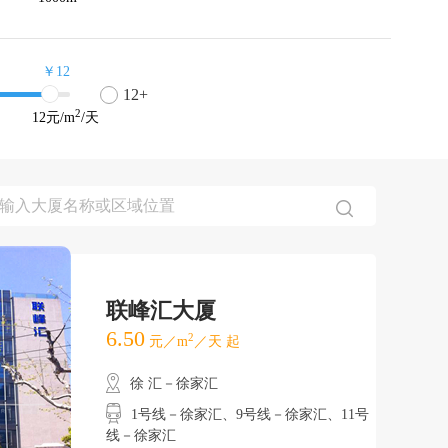
￥12
12+
2
12
元/m
/天
联峰汇大厦
6.50
2
元／m
／天 起
徐 汇－徐家汇
1号线－徐家汇、9号线－徐家汇、11号
线－徐家汇