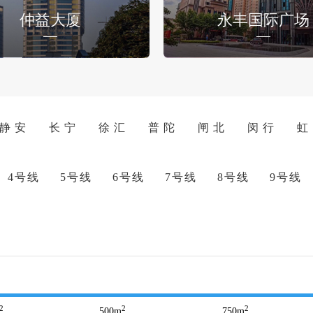
仲益大厦
永丰国际广场
静 安
长 宁
徐 汇
普 陀
闸 北
闵 行
虹
4号线
5号线
6号线
7号线
8号线
9号线
2
2
2
500
m
750
m