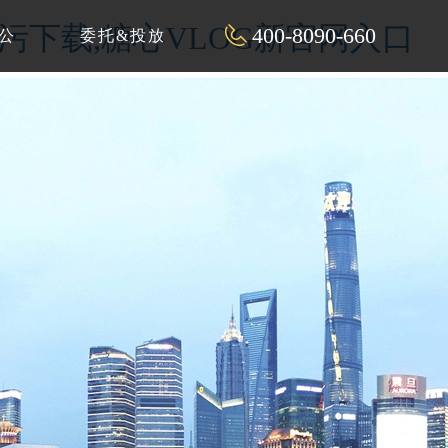
P污下载,糖心VLOG新官网入口
400-8090-660
公
委托&投放