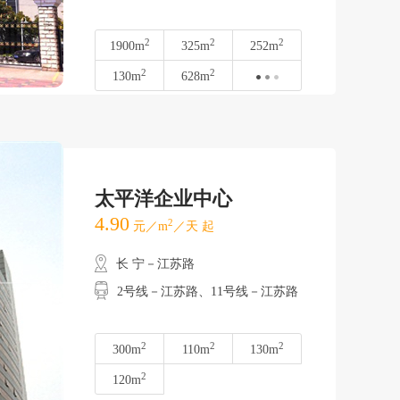
2
2
2
1900m
325m
252m
2
2
130m
628m
太平洋企业中心
4.90
2
元／m
／天 起
长 宁－江苏路
2号线－江苏路、11号线－江苏路
2
2
2
300m
110m
130m
2
120m