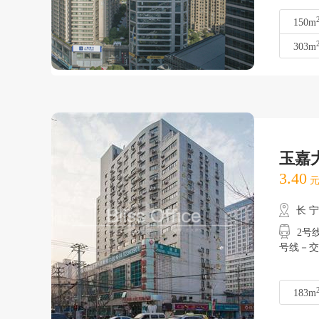
150m
303m
玉嘉
3.40
元
长 
2号线
号线－交
183m