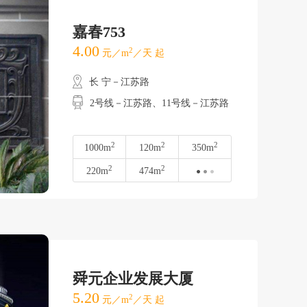
嘉春753
4.00
2
元／m
／天 起
长 宁－江苏路
2号线－江苏路、11号线－江苏路
2
2
2
1000m
120m
350m
2
2
220m
474m
舜元企业发展大厦
5.20
2
元／m
／天 起