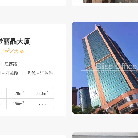
梦丽晶大厦
2
／m
／天 起
宁－江苏路
－江苏路、11号线－江苏路
2
2
2
120m
220m
2
2
180m