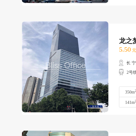
龙之
5.50
元
长 
2号线
350m
141m