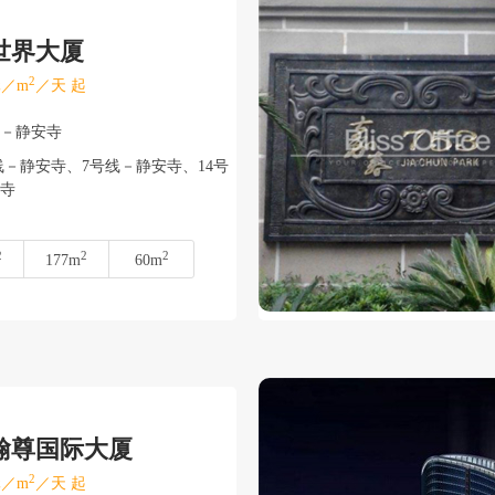
世界大厦
2
／m
／天 起
安－静安寺
－静安寺、7号线－静安寺、14号
寺
2
2
2
177m
60m
翰尊国际大厦
2
／m
／天 起