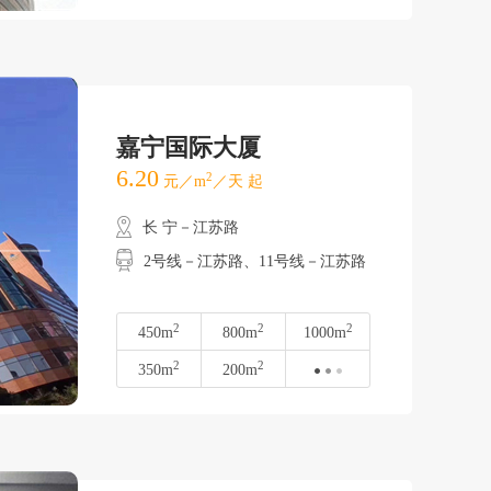
嘉宁国际大厦
6.20
2
元／m
／天 起
长 宁－江苏路
2号线－江苏路、11号线－江苏路
2
2
2
450m
800m
1000m
2
2
350m
200m