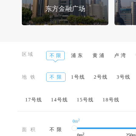
东方金融广场
区域
不 限
浦 东
黄 浦
卢 湾
地 铁
不 限
1号线
2号线
3号线
17号线
14号线
15号线
18号线
2
0m
面 积
不 限
2
0
m
250
m