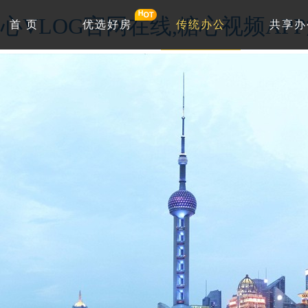
心VLOG官网在线,糖心视频AP
首 页
优选好房
传统办公
共享办