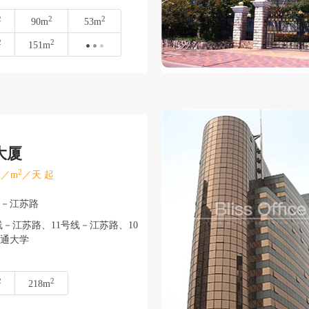
2
2
2
90m
53m
2
2
151m
大厦
2
／m
／天 起
宁－江苏路
－江苏路、11号线－江苏路、10
通大学
2
2
218m