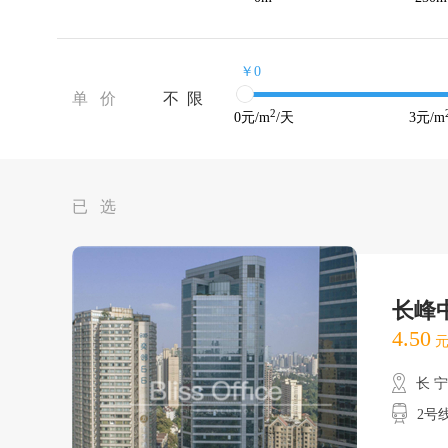
￥0
单 价
不 限
2
0
元/m
/天
3
元/m
已 选
长峰
4.50
元
长 
2号线