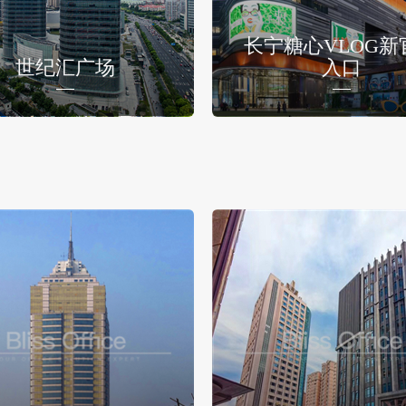
长宁糖心VLOG新
世纪汇广场
入口