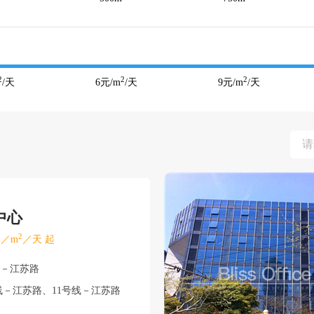
2
2
2
/天
6
元/m
/天
9
元/m
/天
中心
2
／m
／天 起
宁－江苏路
－江苏路、11号线－江苏路