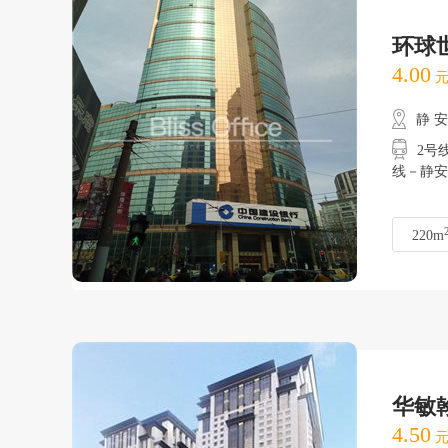
环球
4.00
元
静 
2号线
线－静安
220m
华敏
4.50
元