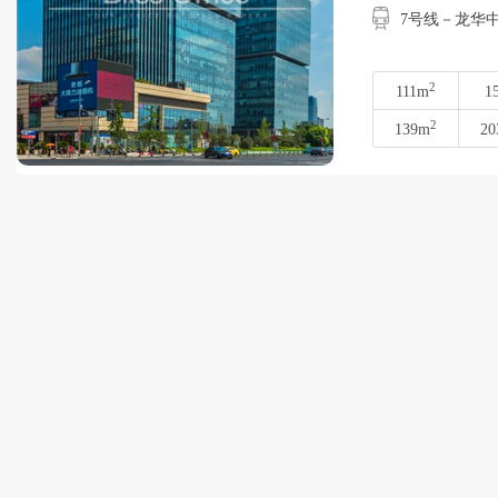
7号线－龙华中路
2
111m
1
2
139m
20