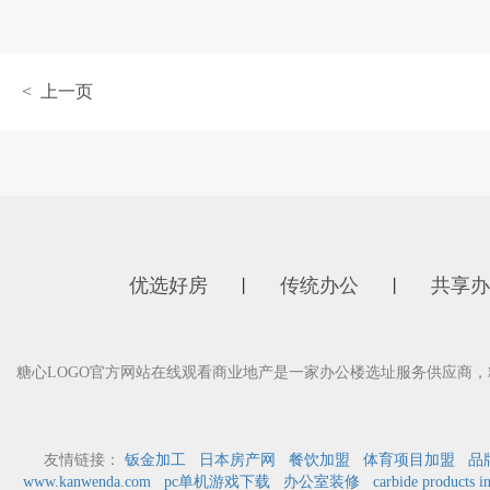
< 上一页
优选好房
传统办公
共享办
丨
丨
糖心LOGO官方网站在线观看商业地产是一家办公楼选址服务供应商，糖
友情链接：
钣金加工
日本房产网
餐饮加盟
体育项目加盟
品
www.kanwenda.com
pc单机游戏下载
办公室装修
carbide products i