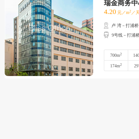
瑞金商务中
4.20
2
元／m
／天
卢 湾－打浦桥
9号线－打浦
2
700m
14
2
174m
29