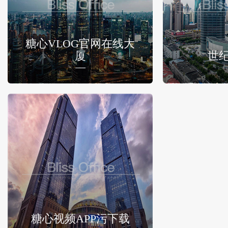
糖心VLOG官网在线大
厦
世
糖心视频APP污下载