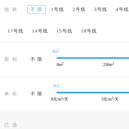
地 铁
不 限
1号线
2号线
3号线
4号线
17号线
14号线
15号线
18号线
2
0m
面 积
不 限
2
2
0
m
250
m
￥0
单 价
不 限
2
2
0
元/m
/天
3
元/m
/天
已 选