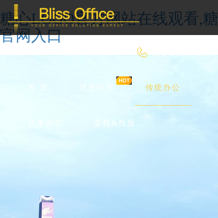
糖心LOGO官方网站在线观看,糖
官网入口
400-8090-660
首 页
优选好房
传统办公
共享办公
委托&投放