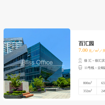
百汇园
7.00
2
元／m
／天
徐 汇－徐汇
11号线－云锦路
2
800m
63
2
332m
24