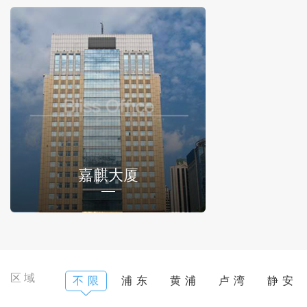
嘉麒大厦
区域
不 限
浦 东
黄 浦
卢 湾
静 安