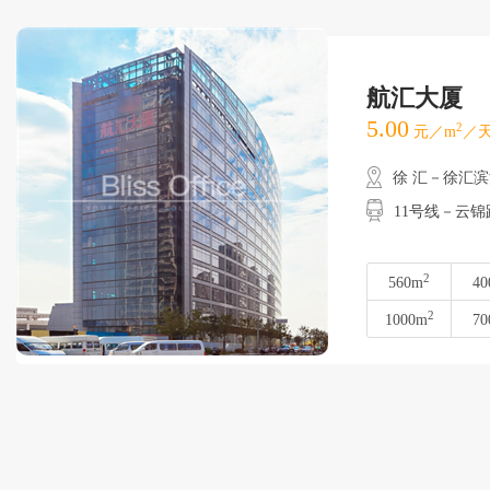
航汇大厦
5.00
2
元／m
／天
徐 汇－徐汇
11号线－云锦
2
560m
40
2
1000m
70