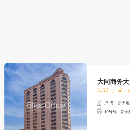
大同商务大
5.50
2
元／m
／天
卢 湾－新天地
10号线－新天地