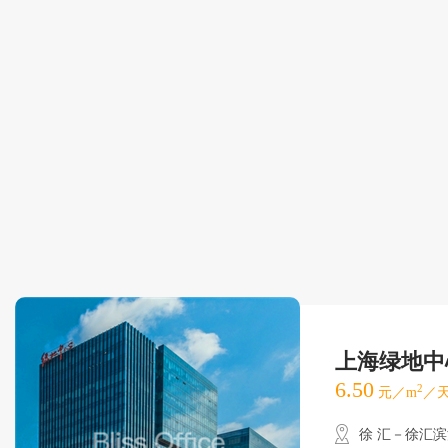
上海绿地中
6.50
2
元／m
／天
徐 汇－徐汇