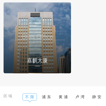
嘉麒大厦
区域
不 限
浦 东
黄 浦
卢 湾
静 安