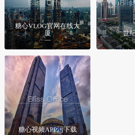
糖心VLOG官网在线大
厦
世
糖心视频APP污下载