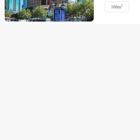
2
168m