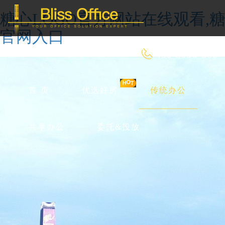
糖心LOGO官方网站在线观看,糖
官网入口
400-8090-660
首 页
优选好房
传统办公
共享办公
委托&投放