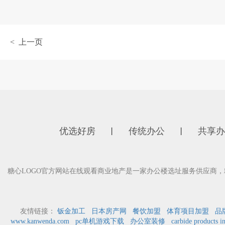
< 上一页
优选好房
传统办公
共享办
丨
丨
糖心LOGO官方网站在线观看商业地产是一家办公楼选址服务供应商，
友情链接：
钣金加工
日本房产网
餐饮加盟
体育项目加盟
品
www.kanwenda.com
pc单机游戏下载
办公室装修
carbide products i