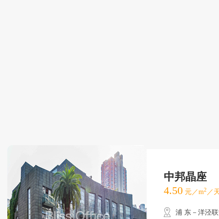
中邦晶座
4.50
2
元／m
／天
浦 东－洋泾