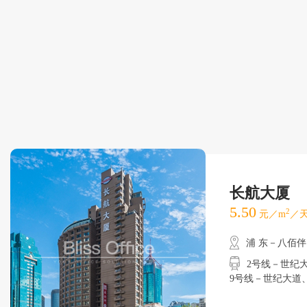
长航大厦
5.50
2
元／m
／天
浦 东－八佰伴
2号线－世纪大道
9号线－世纪大道