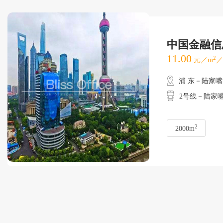
中国金融信
11.00
2
元／m
／
浦 东－陆家嘴
2号线－陆家嘴
2
2000m