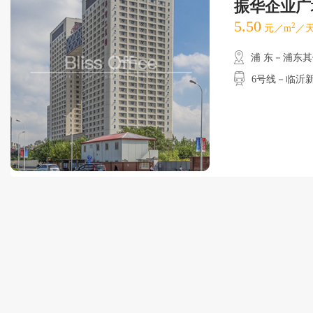
振华企业广
5.50
2
元／m
／天
浦 东－浦东
6号线－临沂