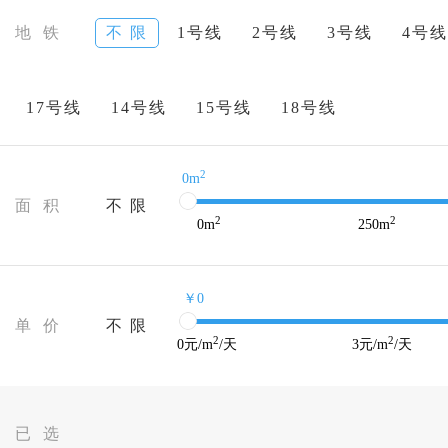
地 铁
不 限
1号线
2号线
3号线
4号线
17号线
14号线
15号线
18号线
2
0m
面 积
不 限
2
2
0
m
250
m
￥0
单 价
不 限
2
2
0
元/m
/天
3
元/m
/天
已 选