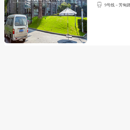
9号线－芳甸