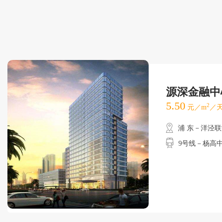
源深金融中
5.50
2
元／m
／天
浦 东－洋泾
9号线－杨高