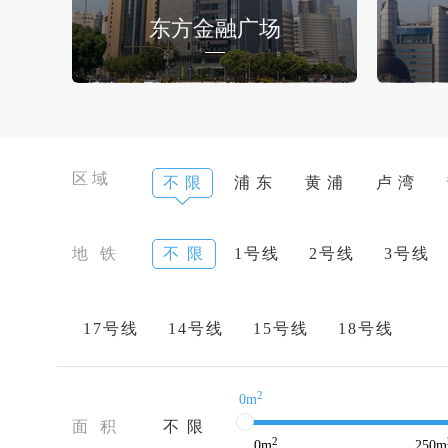
东方金融广场
区域
不 限
浦 东
黄 浦
卢 湾
地 铁
不 限
1号线
2号线
3号线
17号线
14号线
15号线
18号线
2
0m
面 积
不 限
2
0
m
250
m