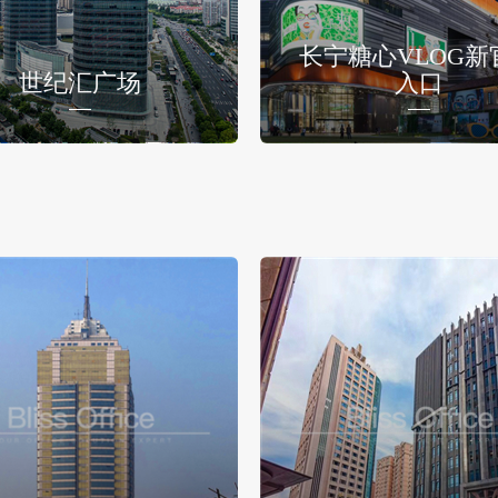
长宁糖心VLOG新
世纪汇广场
入口