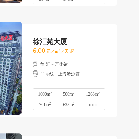
徐汇苑大厦
6.00
2
元／m
／天 起
徐 汇－万体馆
11号线－上海游泳馆
2
2
2
1000m
500m
1268m
2
2
701m
635m