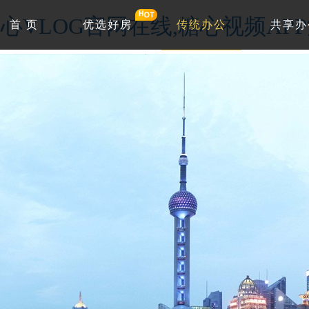
心VLOG官网在线,糖心视频AP
首 页
优选好房
传统办公
共享办