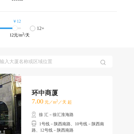
￥12
12+
2
12
元/m
/天
环中商厦
7.00
2
元／m
／天 起
徐 汇－徐汇淮海路
1号线－陕西南路、10号线－陕西南
路、12号线－陕西南路