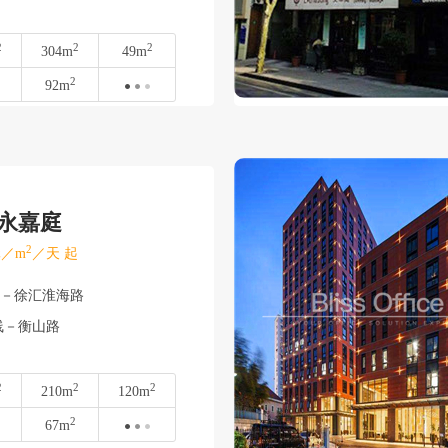
2
2
2
304m
49m
2
92m
•永嘉庭
2
／m
／天 起
汇－徐汇淮海路
线－衡山路
2
2
2
210m
120m
2
67m