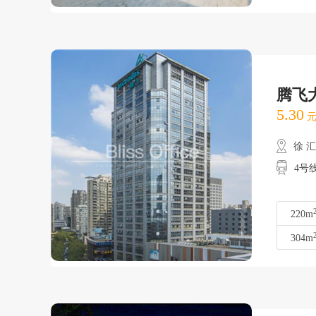
腾飞
5.30
元
徐 
4号
220m
304m