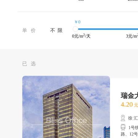
￥0
单 价
不 限
2
0
元/m
/天
3
元/m
已 选
瑞金
4.20
元
徐 
1号线
路