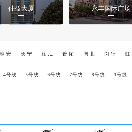
仲益大厦
永丰国际广场
静 安
长 宁
徐 汇
普 陀
闸 北
闵 行
虹
4号线
5号线
6号线
7号线
8号线
9号线
2
2
2
500
m
750
m