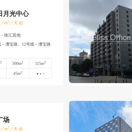
日月光中心
2
／m
／天 起
汇－徐汇其他
线－漕宝路、12号线－漕宝路
2
2
2
500m
115m
2
45m
广场
2
／m
／天 起