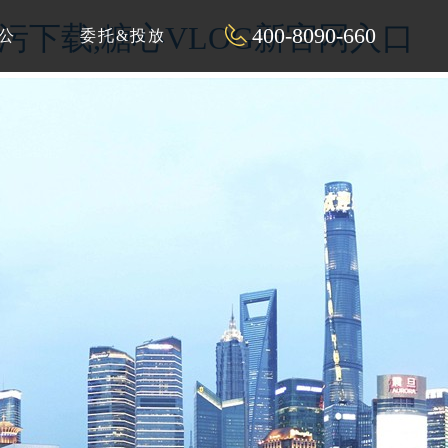
P污下载,糖心VLOG新官网入口
400-8090-660
公
委托&投放