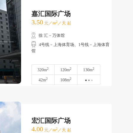
嘉汇国际广场
3.50
2
元／m
／天 起
徐 汇－万体馆
4号线－上海体育场、1号线－上海体育
馆
2
2
2
320m
120m
130m
2
2
42m
108m
宏汇国际广场
4.00
2
元／m
／天 起