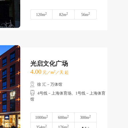
2
2
2
120m
82m
56m
光启文化广场
4.00
2
元／m
／天 起
徐 汇－万体馆
4号线－上海体育场、1号线－上海体育
馆
2
2
2
1000m
600m
300m
2
2
354m
176m