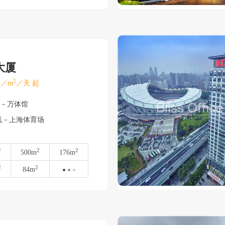
大厦
2
／m
／天 起
汇－万体馆
线－上海体育场
2
2
2
500m
176m
2
2
84m