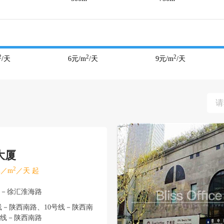
2
2
2
/天
6
元/m
/天
9
元/m
/天
大厦
2
／m
／天 起
汇－徐汇淮海路
－陕西南路、10号线－陕西南
、12号线－陕西南路