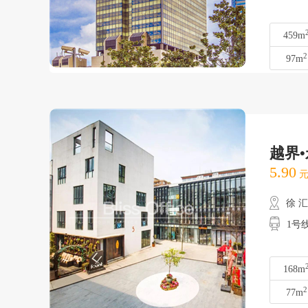
459m
2
97m
越界
5.90
元
徐 
1号
168m
2
77m