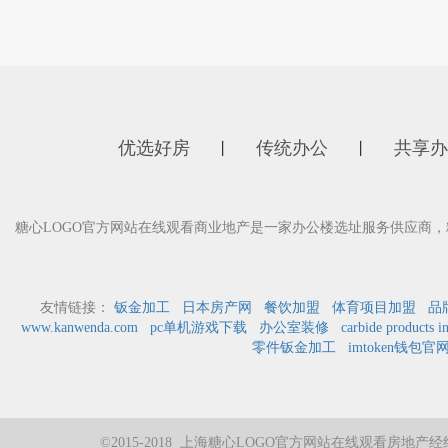
优选好房
传统办公
共享办
丨
丨
糖心LOGO官方网站在线观看商业地产是一家办公楼选址服务供应商
友情链接：
钣金加工
日本房产网
餐饮加盟
体育项目加盟
品
www.kanwenda.com
pc单机游戏下载
办公室装修
carbide products i
零件钣金加工
imtoken钱包官
©2015-2018 上海糖心LOGO官方网站在线观看房