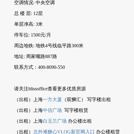
空调情况: 中央空调
总 楼 层: 12层
单层净高: 3米
停车位: 1500元/月
周边地铁: 地铁4号线临平路300米
地址: 周家嘴路887路
联系方式：400-8090-550
请关注blissoffice查看更多优质房源
（出租）上海
一方大厦
（双狮汇） 写字楼出租
（出租）上海
中信广场
写字楼租赁
（出租）上海
白玉兰广场
办公楼出租
（出租）
北外滩糖心VLOG新官网入口
办公楼租赁