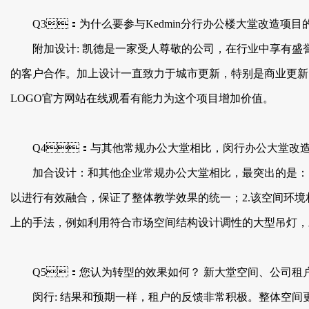
Q3：为什么要参与Kedmin分行办公楼大堂改造项目的投标
附加设计: 凯德是一家受人尊敬的公司，在行业中享有盛
的客户合作。加上设计一直致力于城市更新，特别是商业更新
LOGO官方网站在线观看有能力为这个项目增加价值。
Q4：与其他常规办公大堂相比，闵行办公大堂改造
加合设计：和其他企业常规办公大堂相比，最突出的是
以进行有效融合，保证了整体教学效果的统一；2.该空间
上的手法，例如利用符合市场空间结构设计调性的大型吊灯
Q5：您认为转型的效果如何？ 新大堂空间、公司租户
闵行: 结果和预期一样，租户的反馈非常积极。整体空间更