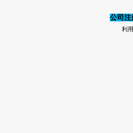
公司注
利用