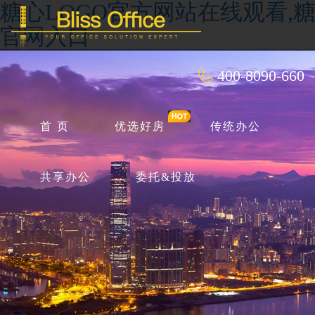
糖心LOGO官方网站在线观看,糖
官网入口
400-8090-660
首 页
优选好房
传统办公
共享办公
委托&投放