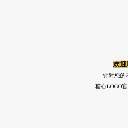
欢迎
针对您的不
糖心LOGO