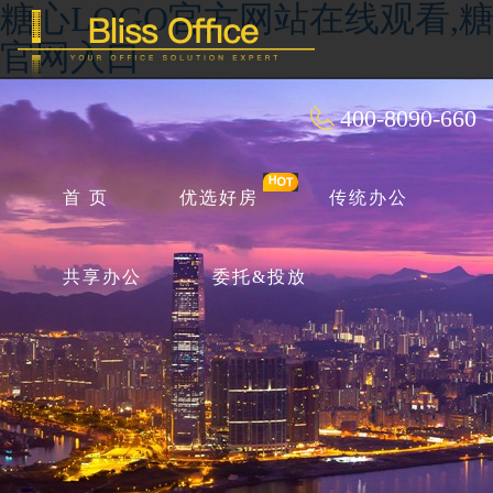
糖心LOGO官方网站在线观看,糖
官网入口
400-8090-660
首 页
优选好房
传统办公
共享办公
委托&投放