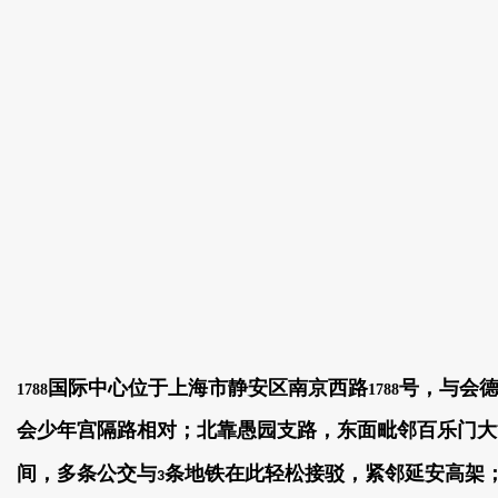
国际中心位于上海市静安区南京西路
号，与
1788
1788
会少年宫隔路相对；北靠愚园支路，东面毗邻百乐门大酒店
间
，
多条公交与
条地铁在此轻松接驳，紧邻延安高架

3