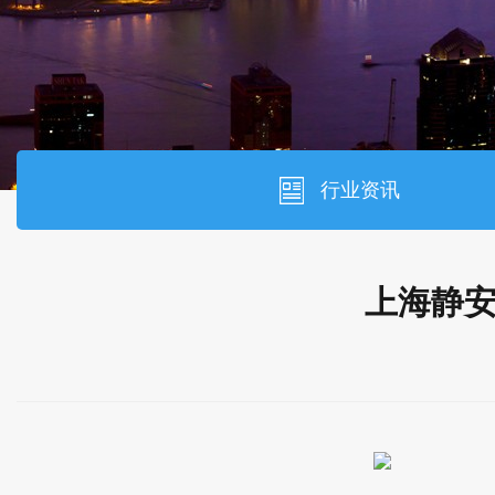
行业资讯
上海静安