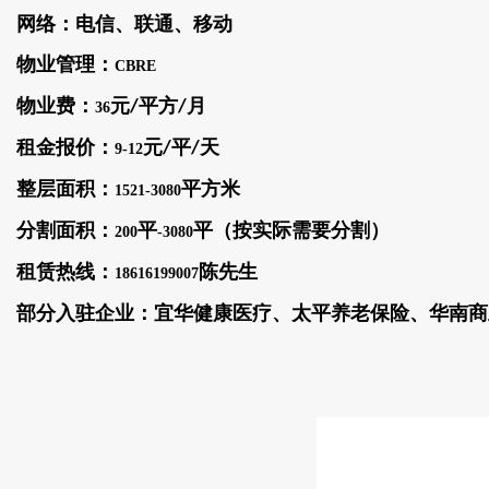
网络：电信、联通、移动
物业管理：
CBRE
物业费：
元
平方
月
/
/
36
租金报价：
元
平
天
/
/
9-12
整层面积：
平方米
1521-3080
分割面积：
平
平（按实际需要分割）
200
-3080
租赁热线：
陈先生
18616199007
部分入驻企业：宜华健康医疗、太平养老保险、华南商