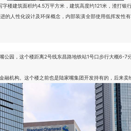
建筑面积约4.5万平方米，建筑高度约121米，渣打银
的人性化设计及环保概念，内部装潢全部使用低挥发性有机化合
园，这个楼距离2号线东昌路地铁站1号口步行大概6-7分钟
。这个楼之前也是陆家嘴集团开发持有的，后来卖给了渣打