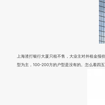
上海渣打银行大厦只租不售，大业主对外租金报价10元/平
型为主，100-200方的户型是没有的。怎么着