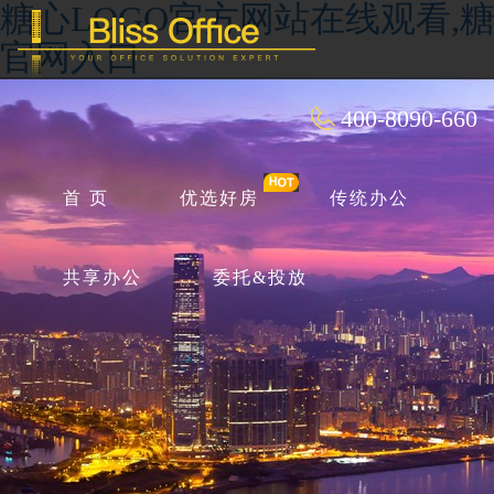
糖心LOGO官方网站在线观看,糖
官网入口
400-8090-660
首 页
优选好房
传统办公
共享办公
委托&投放