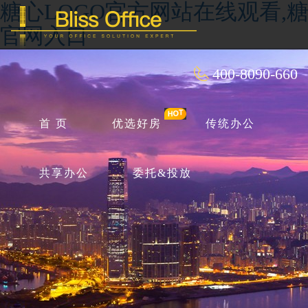
糖心LOGO官方网站在线观看,糖
官网入口
400-8090-660
首 页
优选好房
传统办公
共享办公
委托&投放