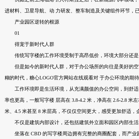
进材料、卫星导航、动 力研发、整车制造及关键组件环节
产业园区逆转的根源
01
得宠于新时代人群
传统写字楼的工作环境受制于高昂低价，环境大部分还是以功能
但是如今的新时代人群，对于办公场所的向往是美好的空间
糊的时代，糖心LOGO官方网站在线观看对 于办公环境的期待也
工作环境即是生活环境，从充满颜值的办公空间，到舒适的
率也更高，一般写字楼 层高在 3.8-4.2 米，净高在 2.6-2
米、4.5 米甚至 8 米层高，不仅仅空间更大，感受更
不仅是建筑内部设计，还包括建筑外立面和园区内部生活
坐落在 CBD 的写字楼周边拥有完整的商圈配套，而产业园区近