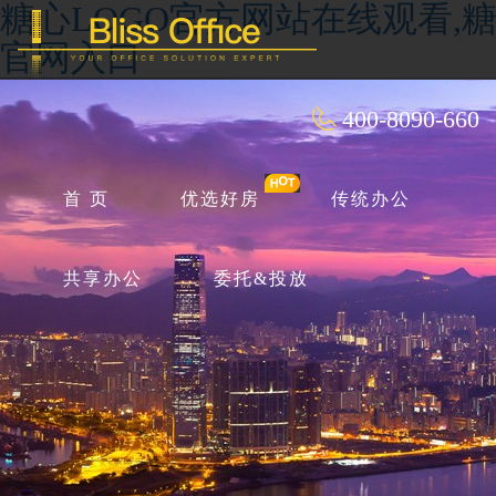
糖心LOGO官方网站在线观看,糖
官网入口
400-8090-660
首 页
优选好房
传统办公
共享办公
委托&投放