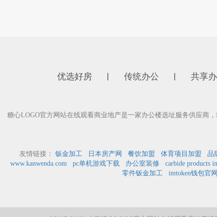
优选好房
传统办公
共享办
丨
丨
糖心LOGO官方网站在线观看商业地产是一家办公楼选址服务供应商
友情链接：
钣金加工
日本房产网
餐饮加盟
体育项目加盟
品
www.kanwenda.com
pc单机游戏下载
办公室装修
carbide products i
零件钣金加工
imtoken钱包官