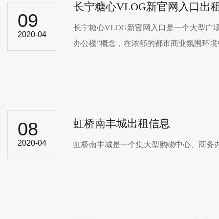
长宁糖心VLOG新官网入口出
09
长宁糖心VLOG新官网入口是一个大型广场
2020-04
办公楼”概念，在浓郁的都市商业氛围环境
虹桥南丰城出租信息
08
2020-04
虹桥南丰城是一个集大型购物中心、商务办