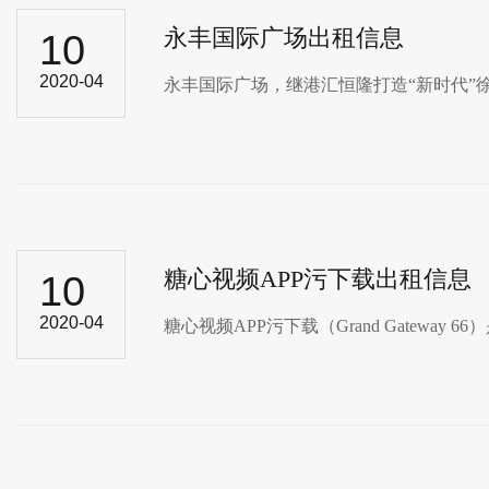
永丰国际广场出租信息
10
2020-04
永丰国际广场，继港汇恒隆打造“新时代”徐家汇
糖心视频APP污下载出租信息
10
2020-04
糖心视频APP污下载（Grand Gateway 66