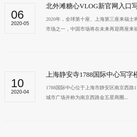
北外滩糖心VLOG新官网入口
06
2020年，全球第十座、上海第三座来
2020-05
市场之一，中国市场将在未来再迎两座来福
上海静安寺1788国际中心写字
10
1788国际中心位于上海市静安区南京西路1788号
2020-04
城市广场并称为南京西路金五星商圈...