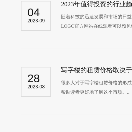
2023年值得投资的行业
04
随着科技的迅速发展和市场的日益竞争
2023-09
LOGO官方网站在线观看可以预见到
写字楼的租赁价格取决
28
很多人对于写字楼租赁价格的形成机制
2023-08
帮助读者更好地了解这个市场。...