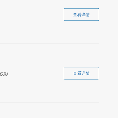
查看详情
查看详情
不仅影