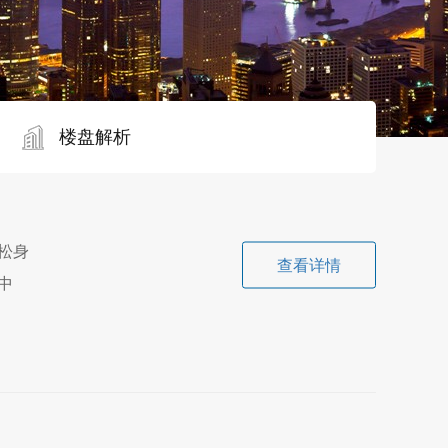
楼盘解析
松身
查看详情
态中