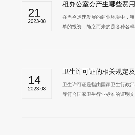
租办公室会产生哪些费
21
在当今迅速发展的商业环境中，
2023-08
单的投资，随之而来的是各种各样的费用
卫生许可证的相关规定
14
卫生许可证是指由国家卫生行政部门颁发
2023-08
等符合国家卫生行业标准的证明文件