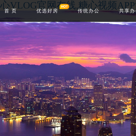
心VLOG官网在线,糖心视频AP
首 页
优选好房
传统办公
共享办