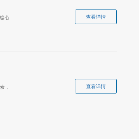
查看详情
，糖心
查看详情
，