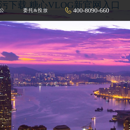
P污下载,糖心VLOG新官网入口
400-8090-660
公
委托&投放