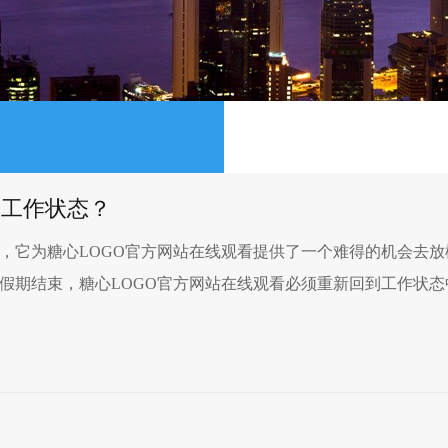
状态？
，它为糖心LOGO官方网站在线观看提供了一个难得的机会去放
，一旦假期结束，糖心LOGO官方网站在线观看必须重新回到工作状