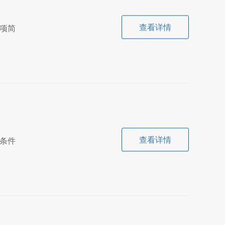
查看详情
一项简
查看详情
生条件