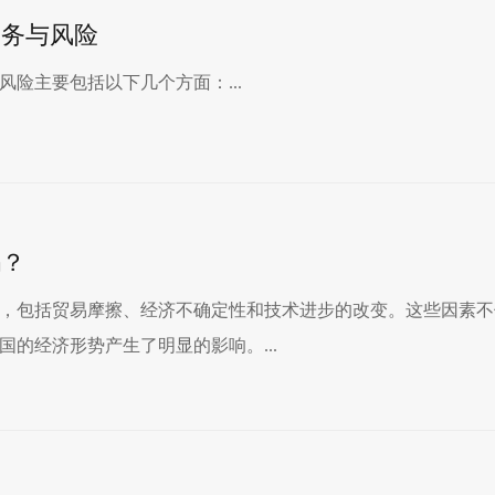
义务与风险
险主要包括以下几个方面：...
？
，包括贸易摩擦、经济不确定性和技术进步的改变。这些因素
的经济形势产生了明显的影响。...