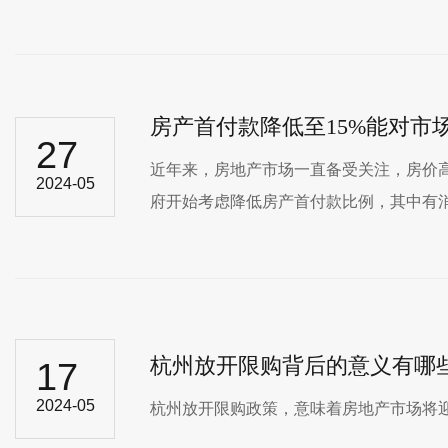
房产首付款降低至15%能对市场有刺
27
近年来，房地产市场一直备受关注，房价高
2024-05
府开始考虑降低房产首付款比例，其中有消
杭州放开限购背后的意义有哪
17
2024-05
杭州放开限购政策，意味着房地产市场将迎来